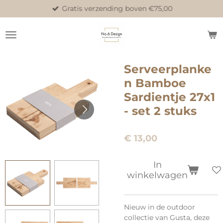
Gratis verzending boven €75,00
Ga
direct
naar
de
hoofdinhoud
Serveerplanke
n Bamboe
Sardientje 27x1
- set 2 stuks
€ 13,00
In
winkelwagen
Nieuw in de outdoor
collectie van Gusta, deze