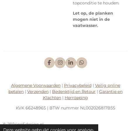
topconditie te houden.
Let op, de planken
mogen niet in de
vaatwasser.
F
I
L
W
a
n
i
h
c
s
n
a
e
t
k
t
b
a
e
s
Algemene Voorwaarden
|
Privacybeleid
|
Veilig online
o
g
d
A
betalen
|
Verzenden
|
Bedenktijd en Retour
|
Garantie en
o
r
I
p
k
a
n
p
Klachten
|
Herroeping
m
KVK
66248965
| BTW nummer
NL002026817B55
© 2024no6design.nl
Deze website gebruikt cookies voor analyse-