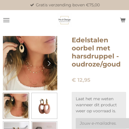
Gratis verzending boven €75,00
Ga
direct
naar
de
hoofdinhoud
Edelstalen
oorbel met
harsdruppel -
oudroze/goud
€ 12,95
Laat het me weten
wanneer dit product
weer op voorraad is.