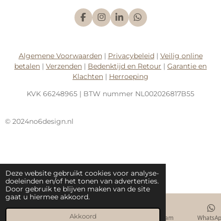
F
I
L
W
a
n
i
h
c
s
n
a
e
t
k
t
b
a
e
s
Algemene Voorwaarden
|
Privacybeleid
|
Veilig online
o
g
d
A
betalen
|
Verzenden
|
Bedenktijd en Retour
|
Garantie en
o
r
I
p
k
a
n
p
Klachten
|
Herroeping
m
KVK
66248965
| BTW nummer
NL002026817B55
© 2024no6design.nl
Deze website gebruikt cookies voor analyse-
doeleinden en/of het tonen van advertenties.
Door gebruik te blijven maken van de site
gaat u hiermee akkoord.
Akkoord
E-mailadres
Telefoonnummer
Instagram
WhatsA