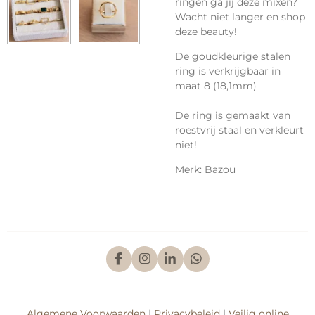
ringen ga jij deze mixen?
Wacht niet langer en shop
deze beauty!
De goudkleurige stalen
ring is verkrijgbaar in
maat 8 (18,1mm)
De ring is gemaakt van
roestvrij staal en verkleurt
niet!
Merk: Bazou
F
I
L
W
a
n
i
h
c
s
n
a
e
t
k
t
b
a
e
s
Algemene Voorwaarden
|
Privacybeleid
|
Veilig online