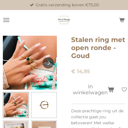
Gratis verzending boven €75,00
Ga
direct
naar
de
hoofdinhoud
Stalen ring met
open ronde -
Goud
€ 14,95
In
winkelwagen
Deze prachtige ring uit de
collectie gaat jou
betoveren! Met welke