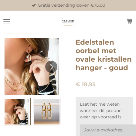
Gratis verzending boven €75,00
Ga
direct
naar
de
hoofdinhoud
Edelstalen
oorbel met
ovale kristallen
hanger - goud
€ 18,95
Laat het me weten
wanneer dit product
weer op voorraad is.