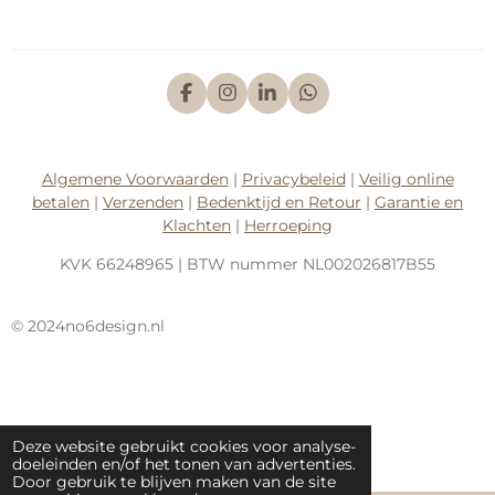
F
I
L
W
a
n
i
h
c
s
n
a
e
t
k
t
b
a
e
s
Algemene Voorwaarden
|
Privacybeleid
|
Veilig online
o
g
d
A
betalen
|
Verzenden
|
Bedenktijd en Retour
|
Garantie en
o
r
I
p
k
a
n
p
Klachten
|
Herroeping
m
KVK
66248965
| BTW nummer
NL002026817B55
© 2024no6design.nl
Deze website gebruikt cookies voor analyse-
doeleinden en/of het tonen van advertenties.
Door gebruik te blijven maken van de site