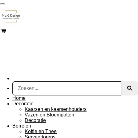
Ga
direct
naar
de
hoofdinhoud
Home
Decoratie
Kaarsen en kaarsenhouders
Vazen en Bloempotten
Decoratie
Borrelen
Koffie en Thee
Serveertorens