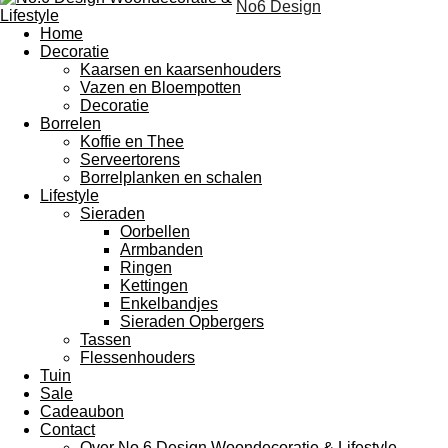
No6
Design
Home
Decoratie
Kaarsen en kaarsenhouders
Vazen en Bloempotten
Decoratie
Borrelen
Koffie en Thee
Serveertorens
Borrelplanken en schalen
Lifestyle
Sieraden
Oorbellen
Armbanden
Ringen
Kettingen
Enkelbandjes
Sieraden Opbergers
Tassen
Flessenhouders
Tuin
Sale
Cadeaubon
Contact
Over No.6 Design Woondecoratie & Lifestyle