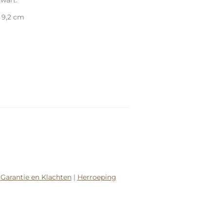
wart.
x 9,2 cm
|
Garantie en Klachten
|
Herroeping