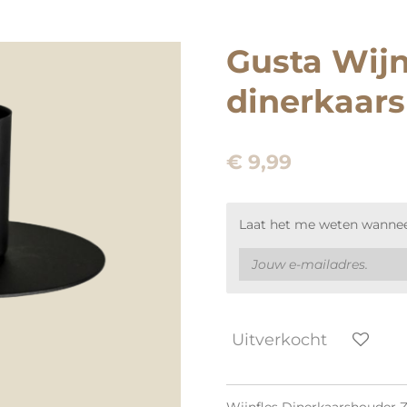
Gusta Wijn
dinerkaar
€ 9,99
Laat het me weten wanneer
Uitverkocht