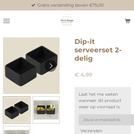
Gratis verzending boven €75,00
Ga
direct
naar
de
hoofdinhoud
Dip-it
serveerset 2-
delig
€ 4,99
Laat het me weten
wanneer dit product
weer op voorraad is.
Verzenden