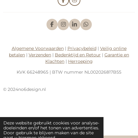
F
I
a
n
c
s
e
t
b
a
F
I
L
W
o
g
a
n
i
h
o
r
c
s
n
a
k
a
e
t
k
t
m
b
a
e
s
Algemene Voorwaarden
|
Privacybeleid
|
Veilig online
o
g
d
A
betalen
|
Verzenden
|
Bedenktijd en Retour
|
Garantie en
o
r
I
p
k
a
n
p
Klachten
|
Herroeping
m
KVK
66248965
| BTW nummer
NL002026817B55
© 2024no6design.nl
Deze website gebruikt cookies voor analyse-
doeleinden en/of het tonen van advertenties.
Door gebruik te blijven maken van de site
gaat u hiermee akkoord.